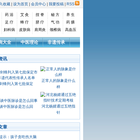
入收藏
|
设为首页
|
会员中心
|
我要投稿
|
RSS
药 浴
艾 灸
捏 脊
秘 方
养 生
足 疗
蜂 疗
脐 疗
气 功
药 膳
妇科病
皮肤病
肩周炎
颈椎病
高血压
病大全
中医理论
非遗传承
资讯
正常人的脉象是什么
剑锋列入第七批保定
样
河北杨婧通过五绝指
谈中医脉诊是怎么回
针
文章
提示：孩子贪吃伤大脑