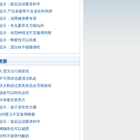
提示：饭后运动要讲科学
提示:产后束腹带不应该长时间穿
提示：深蹲健身要有度
提示：冬虫夏草非万能仙药
提示：有四种情况不宜服用阿胶
提示：蜂蜜也可以祛斑
提示：蛋白粉不能随便吃
更新
人雪天出行易受伤
不可用沐浴露清洁私处
洗太勤或过度美发也会导致脱发
脱发可以吃吃这些
怀孕要先查男方
提示：孩子贪吃伤大脑
以内婴儿不宜食用蜂蜜
提示：饭后运动要讲科学
喝咖啡也可以减肥
饮料不能替代酸奶