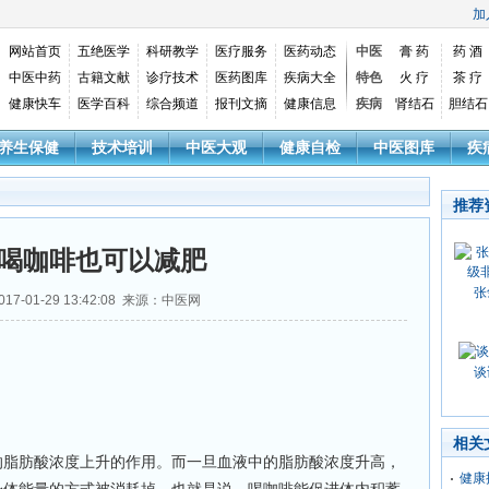
加
网站首页
五绝医学
科研教学
医疗服务
医药动态
中医
膏 药
药 酒
中医中药
古籍文献
诊疗技术
医药图库
疾病大全
特色
火 疗
茶 疗
健康快车
医学百科
综合频道
报刊文摘
健康信息
疾病
肾结石
胆结石
养生保健
技术培训
中医大观
健康自检
中医图库
疾
推荐
喝咖啡也可以减肥
张
17-01-29 13:42:08 来源：中医网
谈
相关
肪酸浓度上升的作用。而一旦血液中的脂肪酸浓度升高，
健康