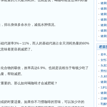
身体能量的方式被消耗掉。也就是说，喝咖啡能促进体内积蓄
健康
健康
健康
健康
，排出身体多余水分，减低水肿情况。
健康
健康
健康
谢率3%～11%，而人的基础代谢占全天消耗热量的60%
栏目
就意味着更容易减肥了。
老年
女性
头发
合物的吸收，效率高达6.9%。也就是说相当于每顿少吃了
男性
热量，帮助减肥。
久未
健康
重要的。那么如何喝咖啡才会减肥呢？
1岁
健康
正确
或奶时要适量。如果你不习惯咖啡的苦味，可以加少许的
乳酸