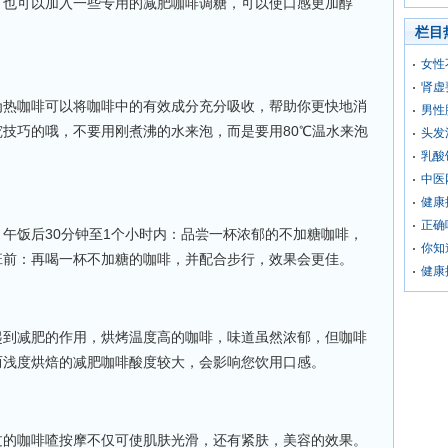
，也可以加入一些专用的减肥咖啡调糖，可以使口感更加醇
栏目
女性
肾虚
咖啡可以将咖啡中的有效成分充分吸收，帮助你更快地消
男性
技巧的哦，不要用刚煮沸的水来泡，而是要用80℃温水来泡
头发
。
乳酸
中医
健康
正确
饭后30分钟至1个小时内：品尝一杯浓郁的不加糖咖啡，
你知
班前：再喝一杯不加糖的咖啡，并配合步行，效果会更佳。
健康
减肥的作用，烘烤温度高的咖啡，味道虽然浓郁，但咖啡
而浅度烘焙的减肥咖啡酸度较大，会影响您饮用口感。
咖啡喳按摩不仅可使肌肤光滑，还有紧肤，美容的效果。