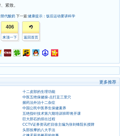
滑、紧致。
能替代酸奶
下一篇:
健康提示：饭后运动要讲科学
406
来顶一下
返回首页
更多推荐
十二皮部的生理功能
中医五绝保健操-点打足三里穴
握药法外治十二杂症
中国公民中医养生保健素养
五绝指针技术第六期培训班即将开课
巨大胆石的排出过程
CCTV证券资讯栏目徐主编为张剑锋院长授牌
头部按摩的八大手法
七擒孟获半枫荷的故事