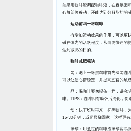
如果用咖啡渣调配咖啡液，在容易囤
心脏部位移动，还能达到分解脂肪的
运动前喝一杯咖啡
有增加运动效果的作用，可以更快速
碱在体内的活跃程度，从而更快速的
达到减肥的目的。
咖啡减肥秘诀
闻：泡上一杯黑咖啡首先深闻咖啡香
可以让使心情稳定，并提高五官的敏
品：喝咖啡要像喝茶一样，讲究“品”
啡。TIPS：咖啡因有助饭后消化，促
动：快下班时再来一杯黑咖啡，为下
15-30分钟，或爬楼梯回家，这样更
按摩：用煮过的咖啡渣按摩容易囤积