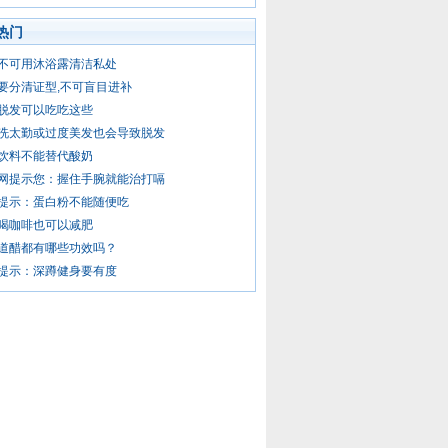
热门
不可用沐浴露清洁私处
要分清证型,不可盲目进补
脱发可以吃吃这些
洗太勤或过度美发也会导致脱发
饮料不能替代酸奶
网提示您：握住手腕就能治打嗝
提示：蛋白粉不能随便吃
喝咖啡也可以减肥
道醋都有哪些功效吗？
提示：深蹲健身要有度