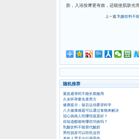
肪，入浴按摩更有效，还能使肌肤光
上一篇:
乳酸饮料不
随机推荐
紧急避孕药不能长期服用
久未怀孕要先查男方
健康提示：饭后运动要讲科学
八大健康难题可以通过食物来解决
冠心病病人吃哪些蔬菜好？
你知道醋都有哪些功效吗？
乳酸饮料不能替代酸奶
男性脱发可以吃吃这些
老年人雪天出行易受伤