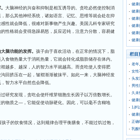
健康
挥。
大脑神经的兴奋和抑制是相互诱导的。贪吃必然使控制消
健康
态，那么其他神经系统，诸如语言、记忆、思维等就会处在抑
健康
敏感性就会降低，很难对新事物产生兴趣。美国儿科专家研究
健康
他的性格就会变得急躁易怒，反应迟钝，注意力分散，容易健
健康
健康
响大脑功能的发挥。
孩子由于喜欢活动，在正常的情况下，脂
栏目
摄入食物热量大于消耗热量，它就会转化成脂肪储存在体内。
老年
皱褶越多、越深，人的智力水平就越高。而贪吃使人变得肥
女性
使沟回挤压在一起，皱褶渐渐被抹平。如此一来，大脑神经发
头发
低，智力水平自然也会降低。
男性
久未
通过研究发现，贪吃会使纤维芽细胞生长因子以万倍数增长。
健康
衰的物质之—，它能促使动脉硬化。因此，可以毫不含糊地
1岁
健康
正确
握孩子的饮食情况，达到规律合理平衡膳食，不能过饥过饱，
乳酸