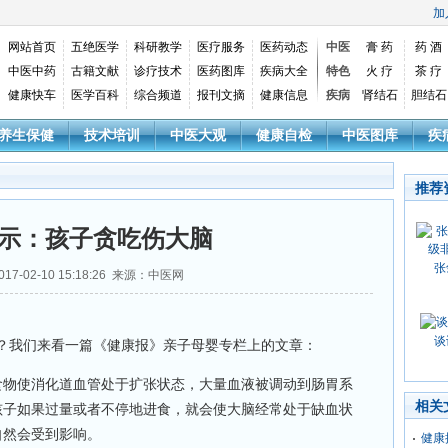
加
网站首页
五绝医学
科研教学
医疗服务
医药动态
中医
膏 药
药 酒
中医中药
古籍文献
诊疗技术
医药图库
疾病大全
特色
火 疗
茶 疗
健康快车
医学百科
综合频道
报刊文摘
健康信息
疾病
肾结石
胆结石
养生保健
技术培训
中医大观
健康自检
中医图库
疾
推荐
示：孩子贪吃伤大脑
张
17-02-10 15:18:26 来源：中医网
谈
我们来看一篇《健康报》亲子母婴专栏上的文章：
食物使消化道血管处于扩张状态，大量血液被调动到肠胃系
相关
孩子如果过量或者不停地进食，就会使大脑经常处于缺血状
自然会受到影响。
健康