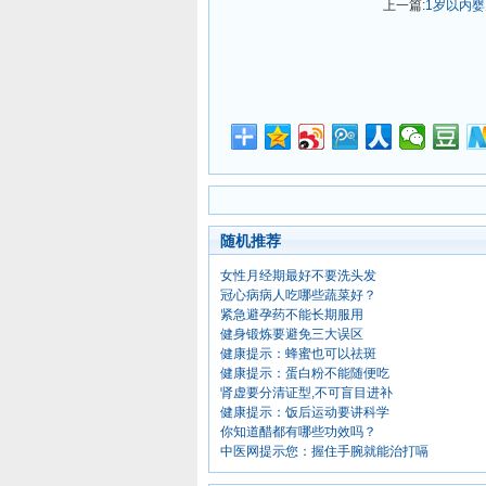
上一篇:
1岁以内
随机推荐
女性月经期最好不要洗头发
冠心病病人吃哪些蔬菜好？
紧急避孕药不能长期服用
健身锻炼要避免三大误区
健康提示：蜂蜜也可以祛斑
健康提示：蛋白粉不能随便吃
肾虚要分清证型,不可盲目进补
健康提示：饭后运动要讲科学
你知道醋都有哪些功效吗？
中医网提示您：握住手腕就能治打嗝