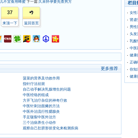
婴儿不宜食用蜂蜜
下一篇:
久未怀孕要先查男方
栏目
37
女性
肾虚
来顶一下
返回首页
男性
头发
乳酸
中医
健康
正确
更多推荐
你知
健康
菠菜的营养及功效作用
指针疗法祛斑
自己动手解决乳腺增生的问题
中医经络的组成
方开飞治疗杂症的神奇疗效
中医针刺治面瘫的方法
中医外治流行性腮腺炎
手足皲裂中医外治方
三个治病养生小动作
观察自己肚脐形状变化来检测疾病