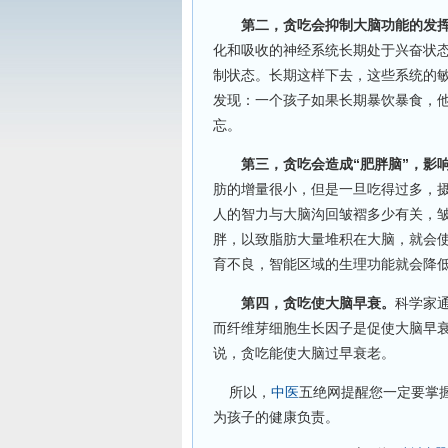
第二，贪吃会抑制大脑功能的发
化和吸收的神经系统长期处于兴奋状
制状态。长期这样下去，这些系统的
发现：一个孩子如果长期暴饮暴食，
忘。
第三，贪吃会造成“肥胖脑”，影
肪的增量很小，但是一旦吃得过多，
人的智力与大脑沟回皱褶多少有关，
胖，以致脂肪大量堆积在大脑，就会
育不良，智能区域的生理功能就会降
第四，贪吃使大脑早衰。
科学家
而纤维芽细胞生长因子是促使大脑早
说，贪吃能使大脑过早衰老。
所以，
中医
五绝网提醒您一定要掌
为孩子的健康负责。