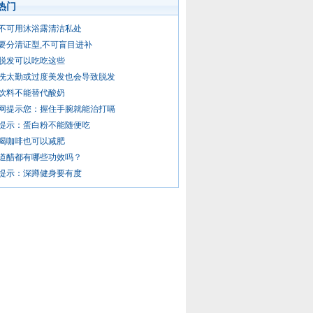
热门
不可用沐浴露清洁私处
要分清证型,不可盲目进补
脱发可以吃吃这些
洗太勤或过度美发也会导致脱发
饮料不能替代酸奶
网提示您：握住手腕就能治打嗝
提示：蛋白粉不能随便吃
喝咖啡也可以减肥
道醋都有哪些功效吗？
提示：深蹲健身要有度