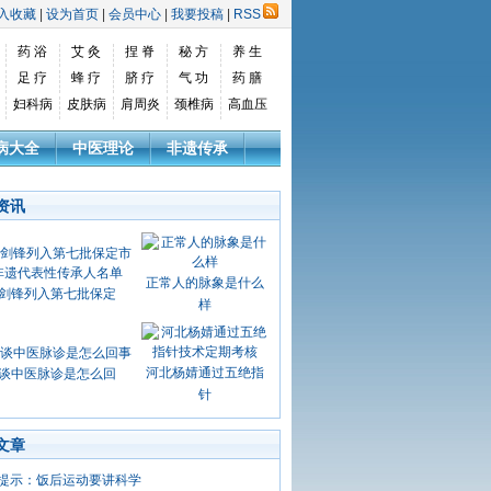
入收藏
|
设为首页
|
会员中心
|
我要投稿
|
RSS
药 浴
艾 灸
捏 脊
秘 方
养 生
足 疗
蜂 疗
脐 疗
气 功
药 膳
妇科病
皮肤病
肩周炎
颈椎病
高血压
病大全
中医理论
非遗传承
资讯
正常人的脉象是什么
剑锋列入第七批保定
样
河北杨婧通过五绝指
谈中医脉诊是怎么回
针
文章
提示：饭后运动要讲科学