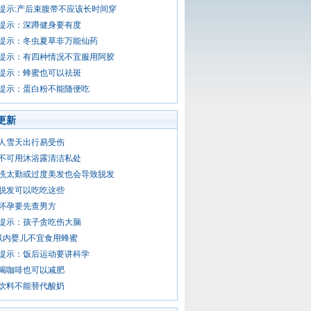
提示:产后束腹带不应该长时间穿
提示：深蹲健身要有度
提示：冬虫夏草非万能仙药
提示：有四种情况不宜服用阿胶
提示：蜂蜜也可以祛斑
提示：蛋白粉不能随便吃
更新
人雪天出行易受伤
不可用沐浴露清洁私处
洗太勤或过度美发也会导致脱发
脱发可以吃吃这些
怀孕要先查男方
提示：孩子贪吃伤大脑
以内婴儿不宜食用蜂蜜
提示：饭后运动要讲科学
喝咖啡也可以减肥
饮料不能替代酸奶